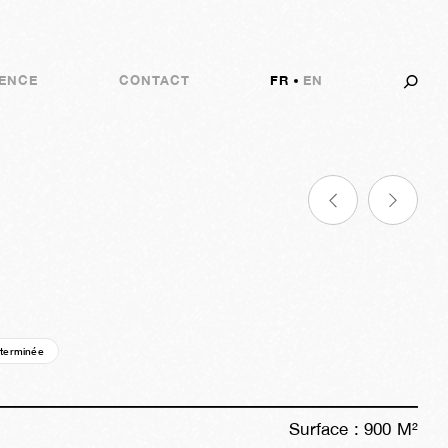
ENCE
CONTACT
FR
EN
 terminée
01a
42s
11h
53m
31s
Surface :
900
M²