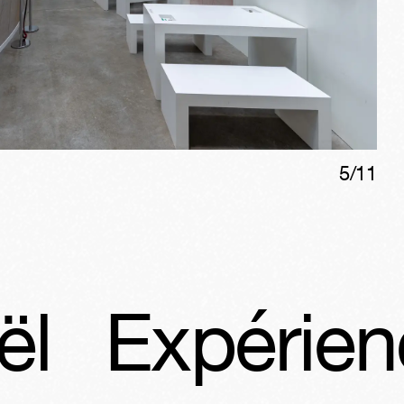
5
/
11
rience Raph