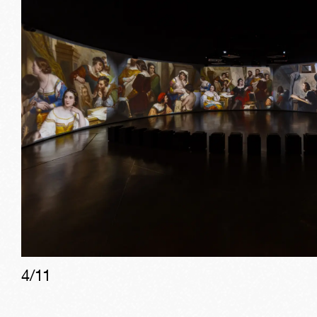
4
/
11