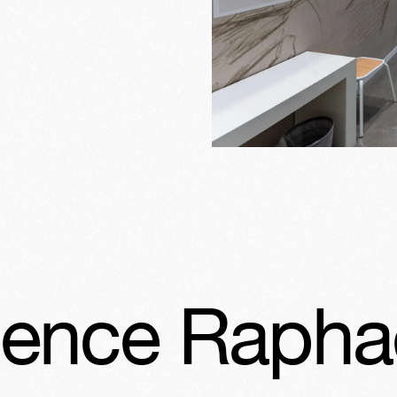
aphaël
Expé