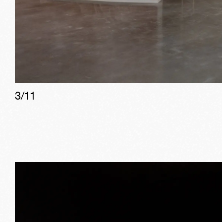
3
/
11