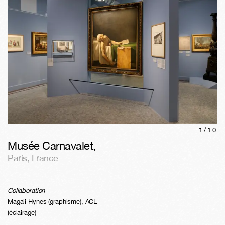
1/
10
Musée Carnavalet
,
Paris
,
France
Collaboration
Magali Hynes (graphisme), ACL
(éclairage)