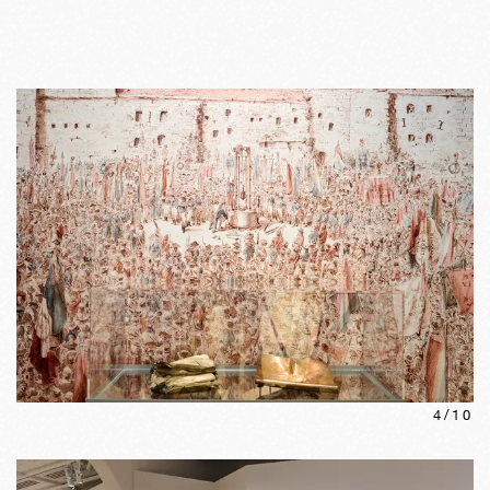
4
/
10