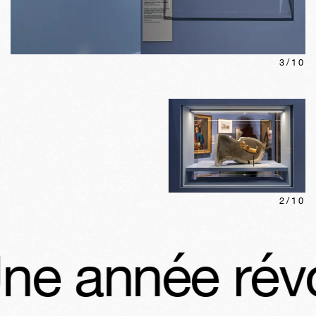
3
/
10
2
/
10
année révolut