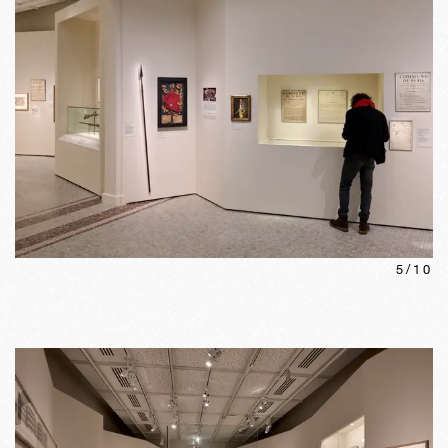
5
/
10