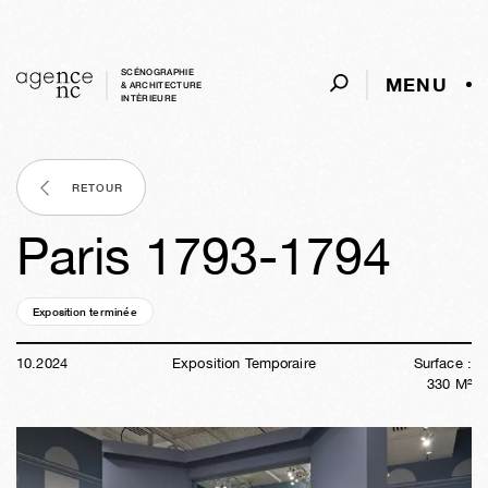
SCÉNOGRAPHIE
MENU
& ARCHITECTURE
INTÈRIEURE
RETOUR
Paris 1793-1794
Exposition terminée
01a
42s
02j
19h
22m
59s
10
.
2024
Exposition Temporaire
Surface :
330
M²