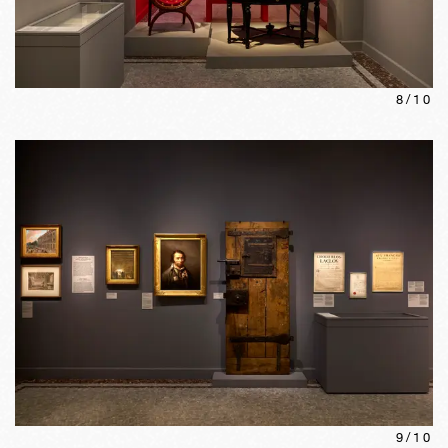
8
/
10
9
/
10