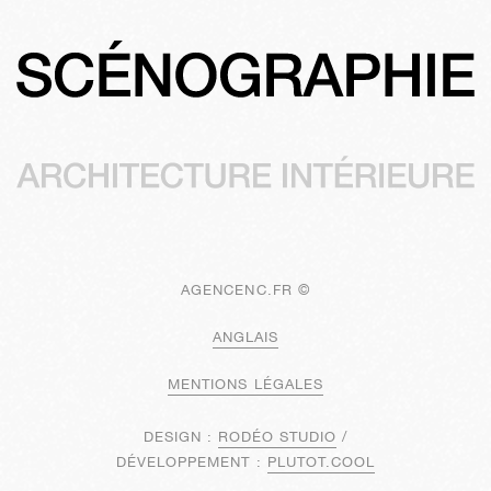
AGENCENC.FR ©
ANGLAIS
MENTIONS LÉGALES
DESIGN :
RODÉO STUDIO
/
DÉVELOPPEMENT :
PLUTOT.COOL