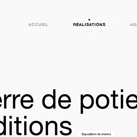
ACCUEIL
RÉALISATIONS
AG
erre de poti
ditions
Exposition terminée
01a
39s
03j
2