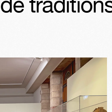
ions
Orléans