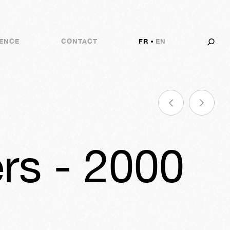
ENCE
CONTACT
FR
EN
ers - 2000
0h
39m
39s