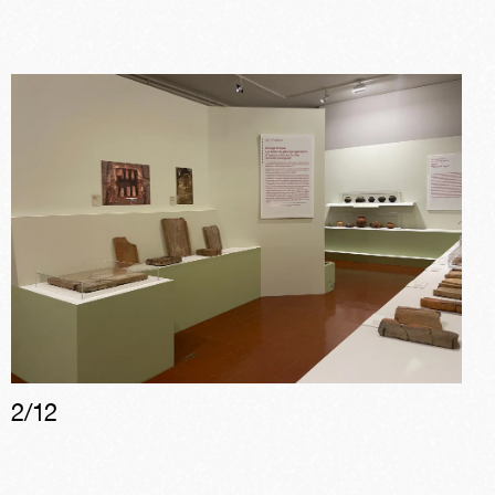
2
/
12