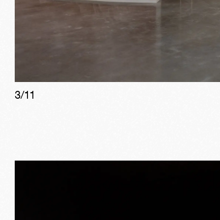
3
/
11