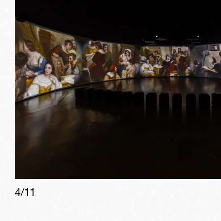
4
/
11