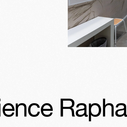
Raphaël
Exp