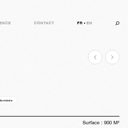
ENCE
CONTACT
FR
EN
 terminée
01a
42s
13h
42m
33s
Surface :
900
M²