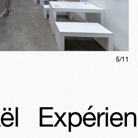
5
/
11
érience Rap