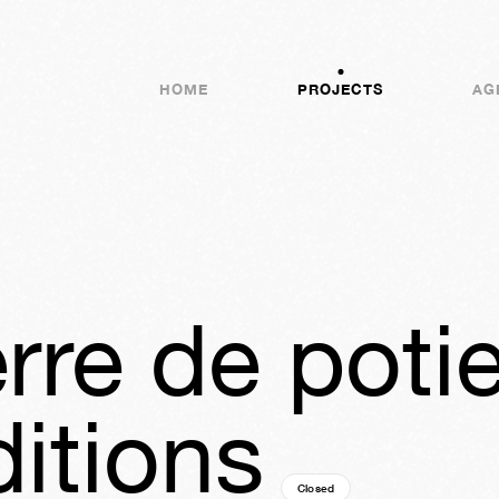
HOME
PROJECTS
AG
erre de poti
ditions
Closed
01y
39w
03d
23h
53m
53s