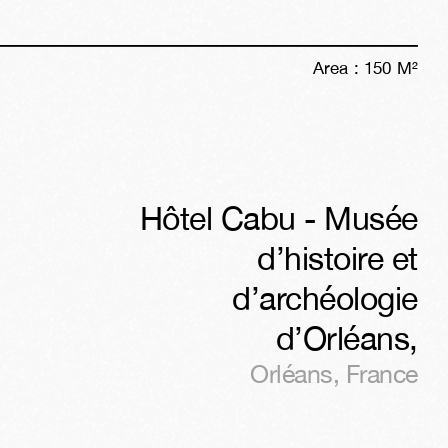
Area :
150
M²
Hôtel Cabu - Musée
d’histoire et
d’archéologie
d’Orléans
,
Orléans
,
France