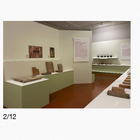
2
/
12