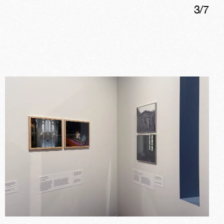
3
/
7