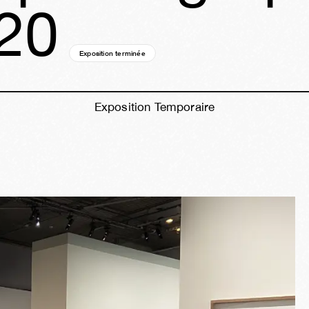
20
Exposition terminée
02a
20s
02j
07h
30m
38s
Exposition Temporaire