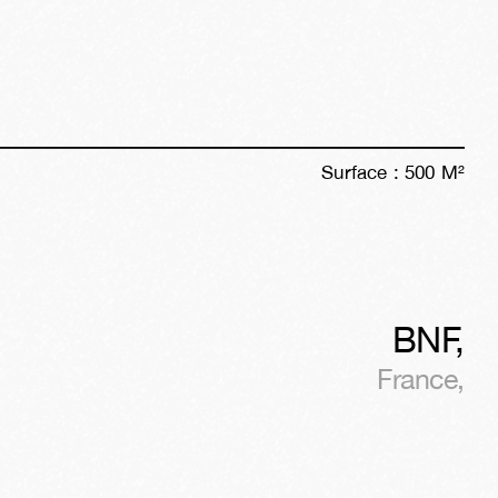
Surface :
500
M²
BNF
,
France
,