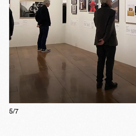
5
/
7