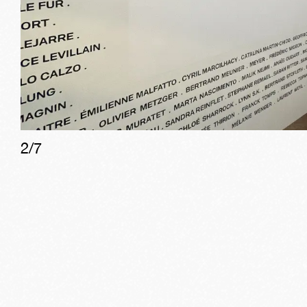
2
/
7