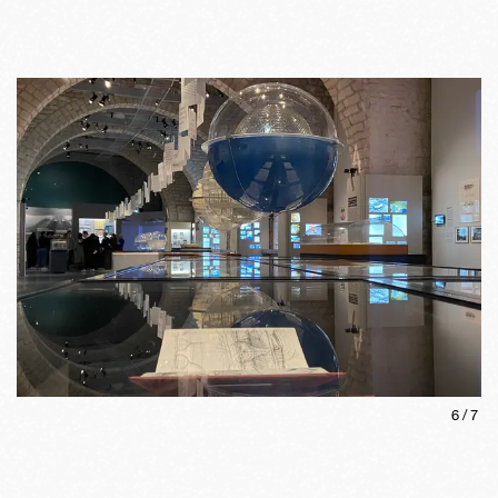
6
/
7