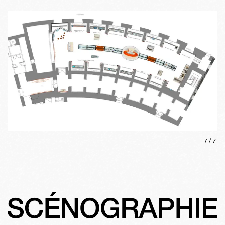
7
/
7