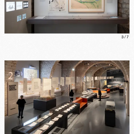
3
/
7