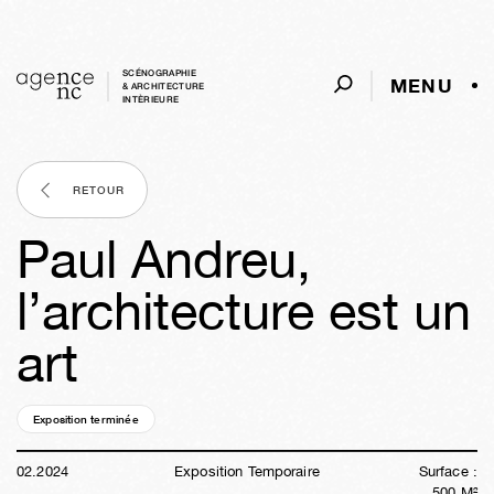
SCÉNOGRAPHIE
MENU
& ARCHITECTURE
INTÈRIEURE
RETOUR
Paul Andreu,
l’architecture est un
art
Exposition terminée
02a
25s
02j
17h
45m
08s
02
.
2024
Exposition Temporaire
Surface :
500
M²