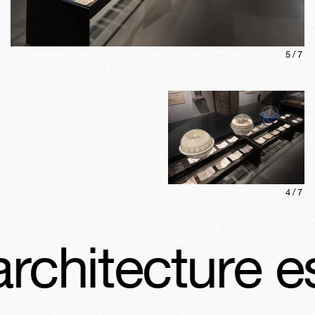
5
/
7
4
/
7
hitecture est 