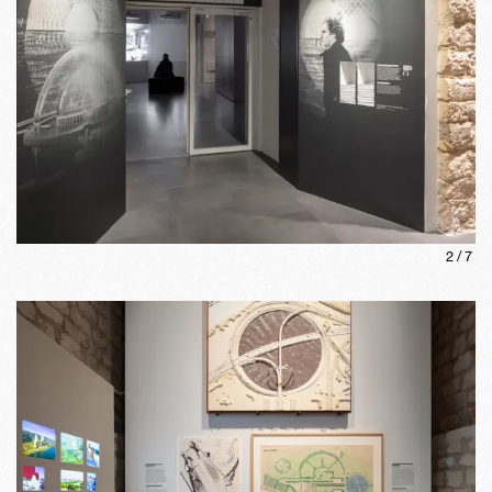
2
/
7