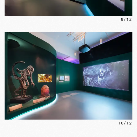
9
/
12
10
/
12