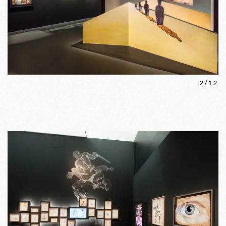
2
/
12