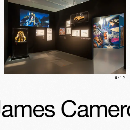
6
/
12
James Camero