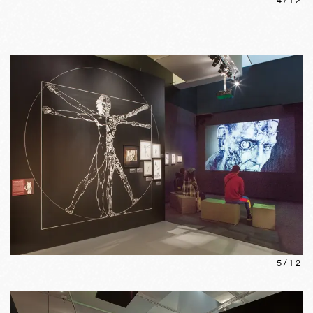
4
/
12
5
/
12