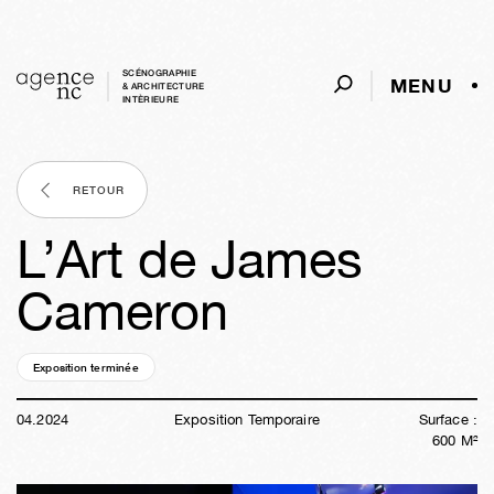
SCÉNOGRAPHIE
MENU
& ARCHITECTURE
INTÈRIEURE
RETOUR
L’Art de James
Cameron
Exposition terminée
02a
18s
03j
17h
56m
38s
04
.
2024
Exposition Temporaire
Surface :
600
M²