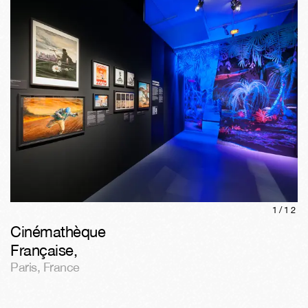
1/
12
Cinémathèque
Française
,
Paris
,
France