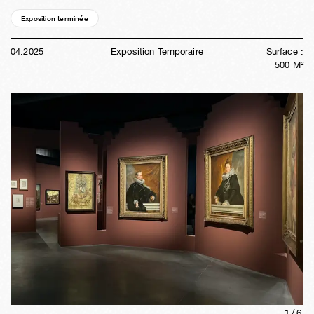
Exposition terminée
01a
15s
15h
29m
09s
04
.
2025
Exposition Temporaire
Surface :
500
M²
1/
6