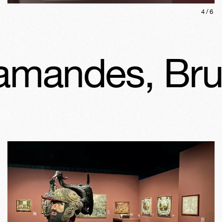
4
/
6
amandes, Brue