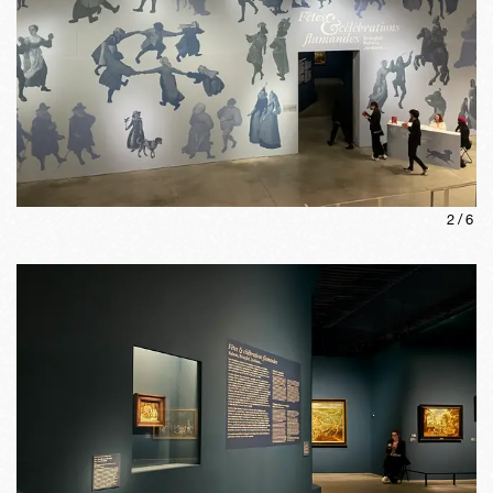
2
/
6