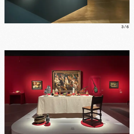
3
/
6