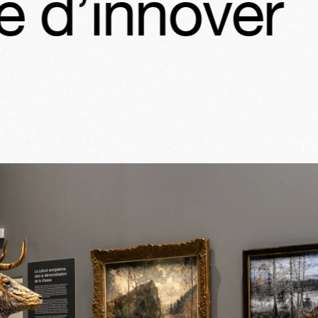
nnover
Ars M