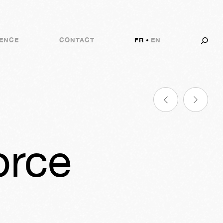
ENCE
CONTACT
FR
EN
orce