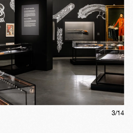
3
/
14