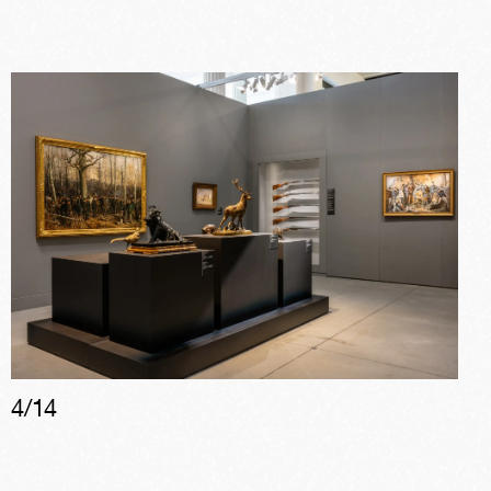
4
/
14