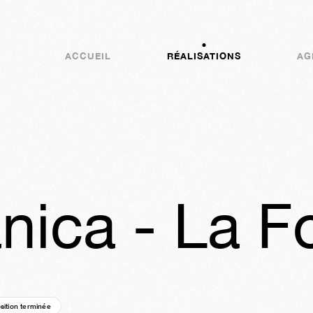
ACCUEIL
RÉALISATIONS
AG
nica - La F
sition terminée
01a
15s
01j
06h
42m
53s