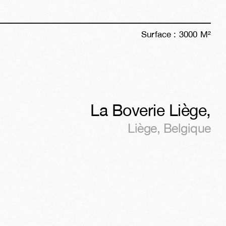
Surface :
3000
M²
La Boverie Liège
,
Liège
,
Belgique