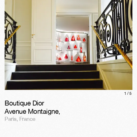
1/
5
Boutique Dior
Avenue Montaigne
,
Paris
,
France