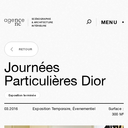
SCÉNOGRAPHIE
MENU
& ARCHITECTURE
INTÈRIEURE
RETOUR
Journées
Particulières Dior
Exposition terminée
10a
24s
03j
13h
05m
03
.
2016
Exposition Temporaire, Évenementiel
Surface :
300
M²