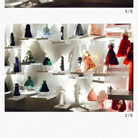
3
/
5
2
/
5