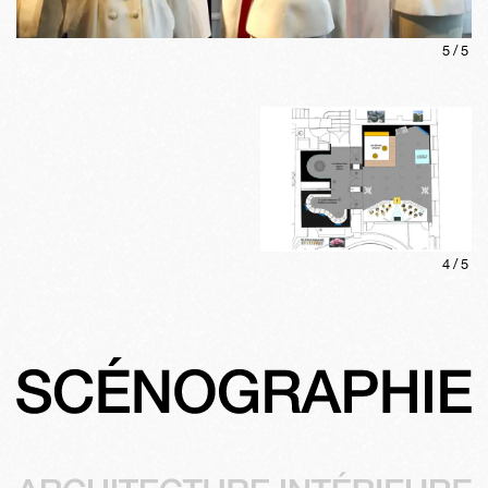
5
/
5
4
/
5