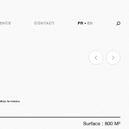
ENCE
CONTACT
FR
EN
ition terminée
10a
15s
05j
13h
26m
52s
Surface :
800
M²