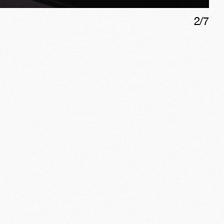
2
/
7