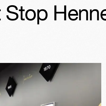
Hennessy
N