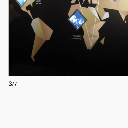
3
/
7