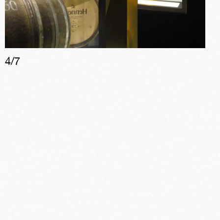
4
/
7