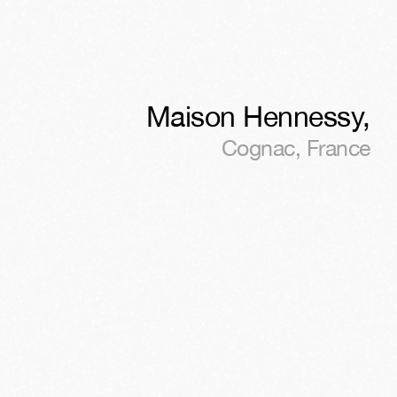
Maison Hennessy
,
Cognac
,
France