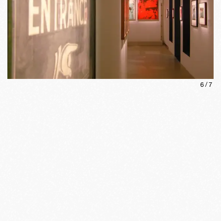
6
/
7