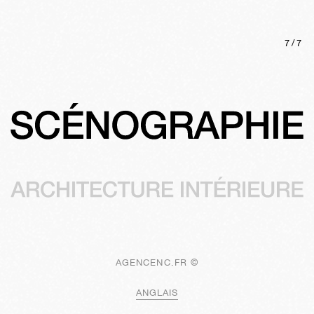
7
/
7
AGENCENC.FR ©
ANGLAIS