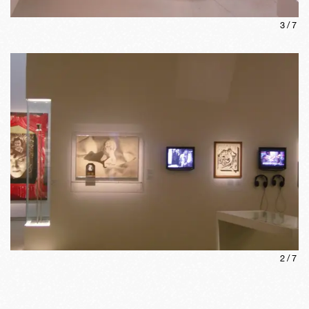
3
/
7
2
/
7