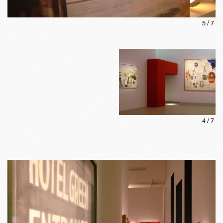
5
/
7
4
/
7