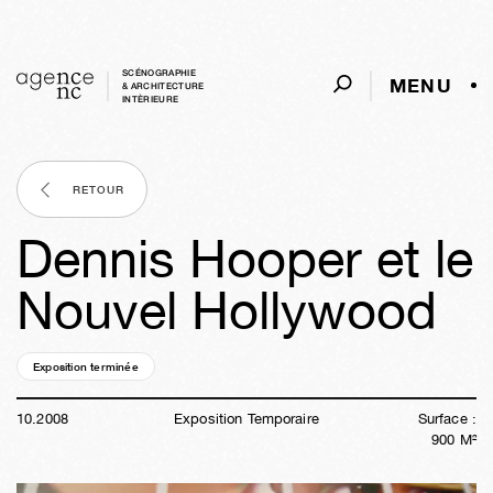
SCÉNOGRAPHIE
MENU
& ARCHITECTURE
INTÈRIEURE
RETOUR
Dennis Hooper et le
Nouvel Hollywood
Exposition terminée
17a
47s
02j
08h
24s
10
.
2008
Exposition Temporaire
Surface :
900
M²