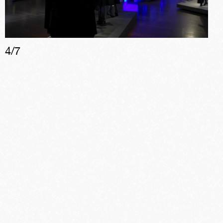
4
/
7