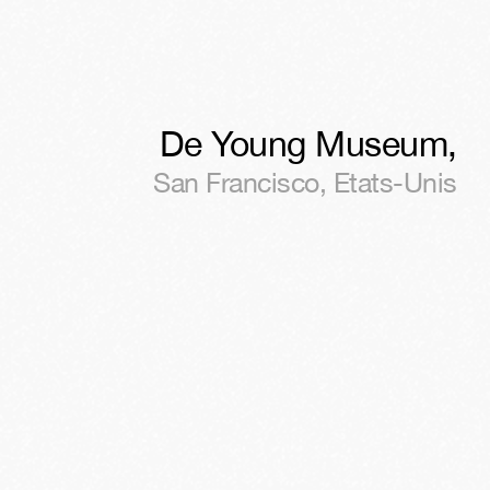
De Young Museum
,
San Francisco
,
Etats-Unis