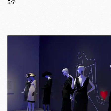
5
/
7