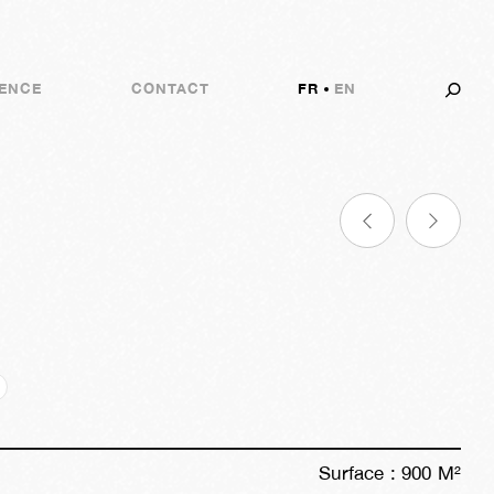
ENCE
CONTACT
FR
EN
17a
42s
05j
21h
02m
27s
Surface :
900
M²