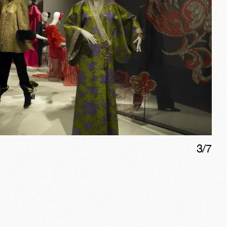
3
/
7