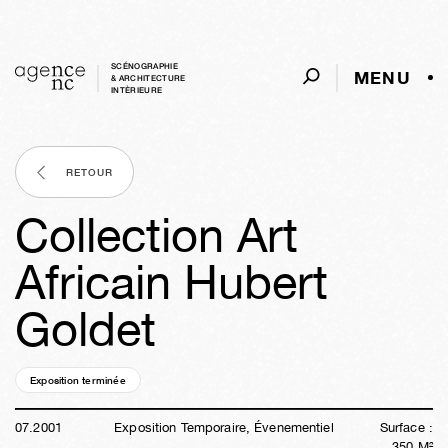
SCÉNOGRAPHIE
MENU
& ARCHITECTURE
INTÈRIEURE
RETOUR
Collection Art
Africain Hubert
Goldet
Exposition terminée
25a
09s
04j
14h
03m
16s
07
.
2001
Exposition Temporaire, Évenementiel
Surface :
350
M²