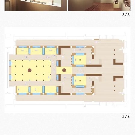
3
/
3
2
/
3