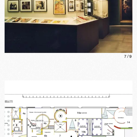
7
/
9