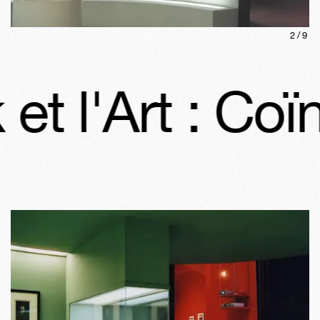
2
/
9
 l'Art : Coïnc