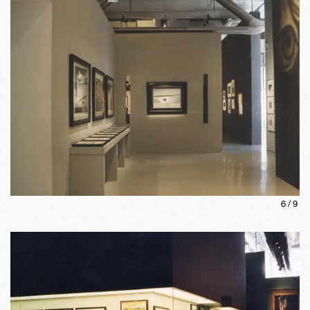
6
/
9