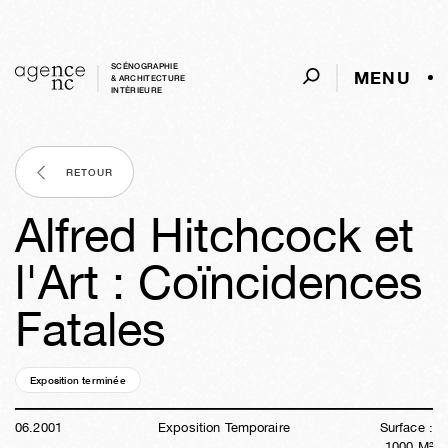
SCÉNOGRAPHIE
MENU
& ARCHITECTURE
INTÈRIEURE
RETOUR
Alfred Hitchcock et
l'Art : Coïncidences
Fatales
Exposition terminée
25a
14s
01j
17h
49m
17s
06
.
2001
Exposition Temporaire
Surface :
1000
M²