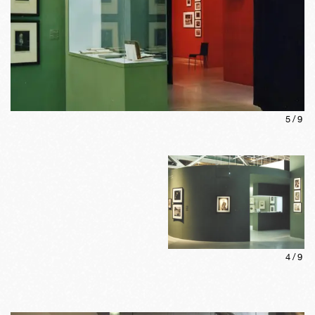
5
/
9
4
/
9