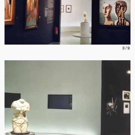
3
/
9