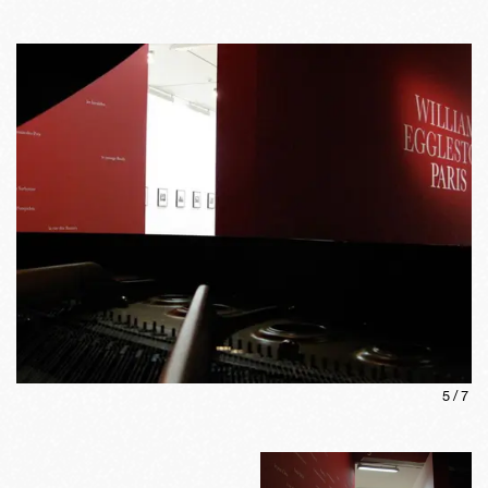
5
/
7