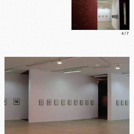
4
/
7