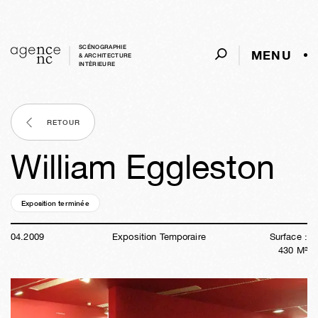
SCÉNOGRAPHIE
MENU
& ARCHITECTURE
INTÈRIEURE
RETOUR
William Eggleston
Exposition terminée
17a
21s
01j
16h
17m
26s
04
.
2009
Exposition Temporaire
Surface :
430
M²