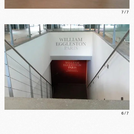
7
/
7
6
/
7