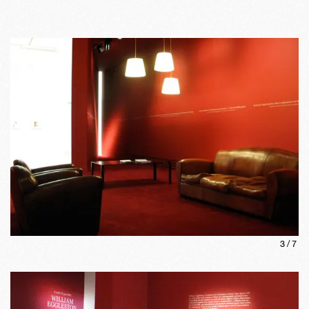
3
/
7