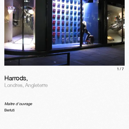
1/
7
Harrods
,
Londres
,
Angleterre
Maitre d'ouvrage
Berluti