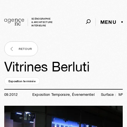
SCÉNOGRAPHIE
MENU
& ARCHITECTURE
INTÈRIEURE
RETOUR
Vitrines Berluti
Exposition terminée
13a
51s
20h
38m
25s
09
.
2012
Exposition Temporaire, Évenementiel
Surface :
M²