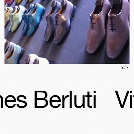
2
/
7
es Berluti
Vit