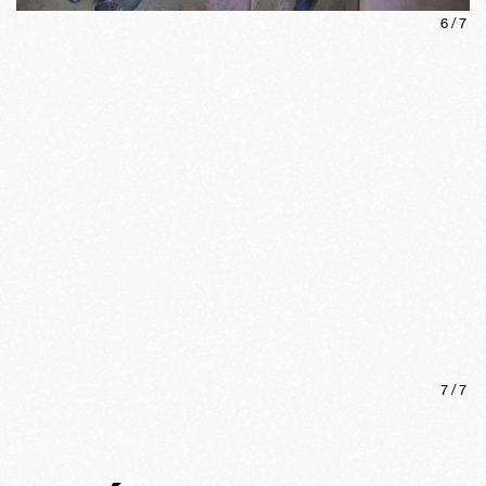
6
/
7
7
/
7