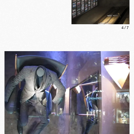
4
/
7