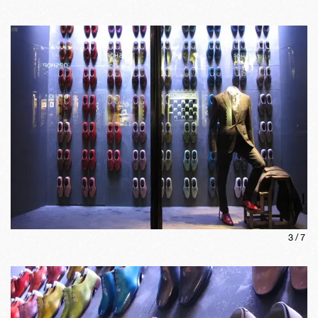
3
/
7