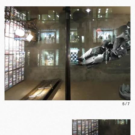
5
/
7