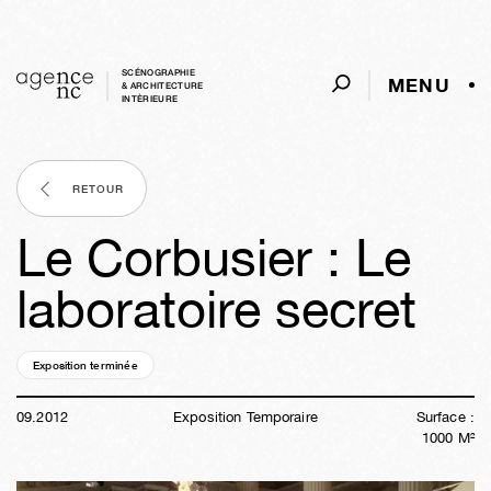
SCÉNOGRAPHIE
MENU
& ARCHITECTURE
INTÈRIEURE
RETOUR
Le Corbusier : Le
laboratoire secret
Exposition terminée
13a
51s
01j
05h
47m
26s
09
.
2012
Exposition Temporaire
Surface :
1000
M²