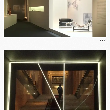
7
/
7