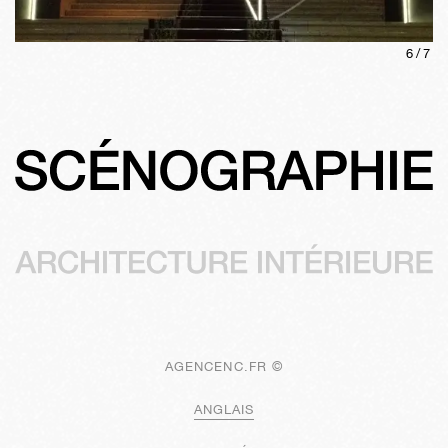
6
/
7
AGENCENC.FR ©
ANGLAIS