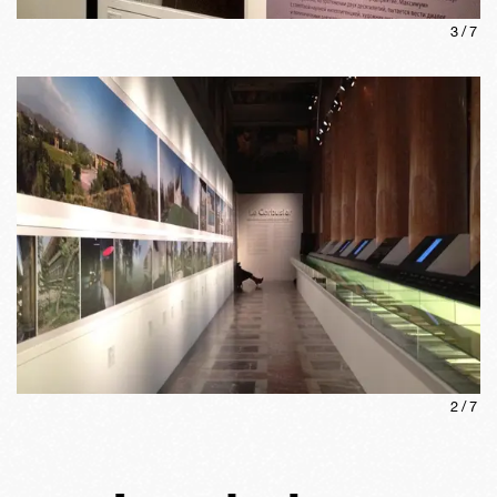
3
/
7
2
/
7