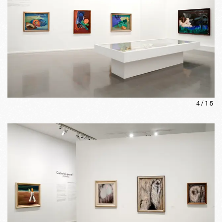
4
/
15