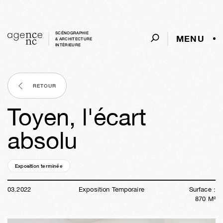
SCÉNOGRAPHIE
MENU
& ARCHITECTURE
INTÈRIEURE
RETOUR
Toyen, l'écart
absolu
Exposition terminée
04a
20s
03j
10h
01m
53s
03
.
2022
Exposition Temporaire
Surface :
870
M²