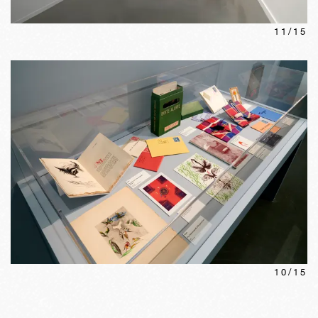
11
/
15
10
/
15