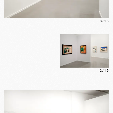
3
/
15
2
/
15