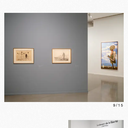
9
/
15