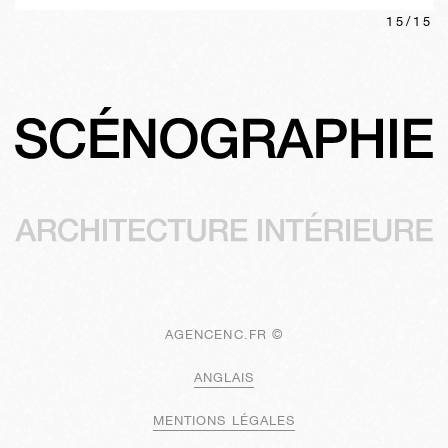
15
/
15
AGENCENC.FR ©
ANGLAIS
MENTIONS LÉGALES