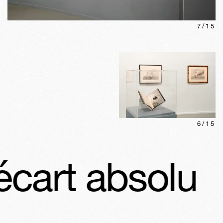
7
/
15
6
/
15
cart absolu
T