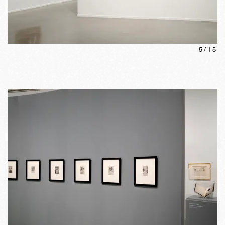
5
/
15