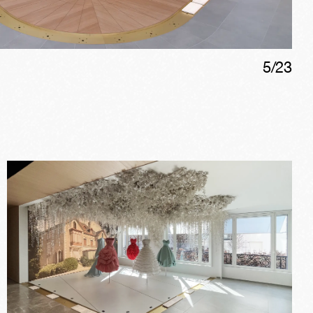
5
/
23