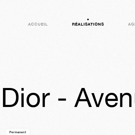
ACCUEIL
RÉALISATIONS
AG
 Dior - Ave
e
Permanent
04a
22s
01j
17h
58m
01s