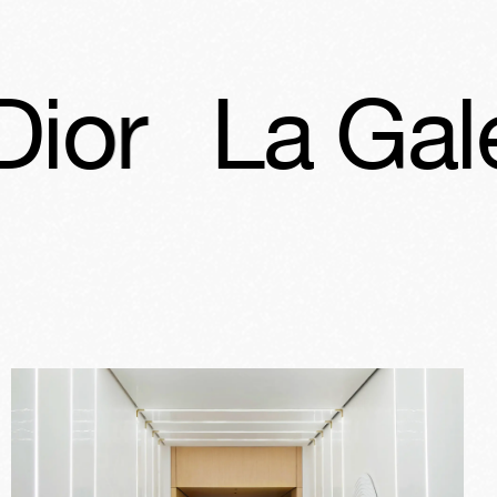
erie Dior
L