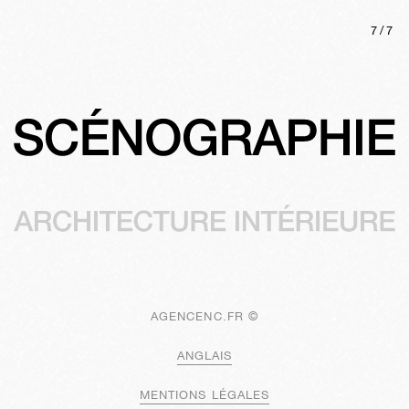
7
/
7
AGENCENC.FR ©
ANGLAIS
MENTIONS LÉGALES