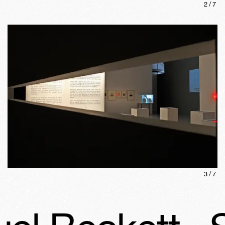
2
/
7
3
/
7