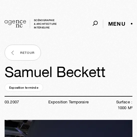
SCÉNOGRAPHIE
MENU
& ARCHITECTURE
INTÈRIEURE
RETOUR
Samuel Beckett
Exposition terminée
19a
26s
02j
04h
31m
05s
03
.
2007
Exposition Temporaire
Surface :
1000
M²