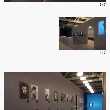
5
/
7
4
/
7