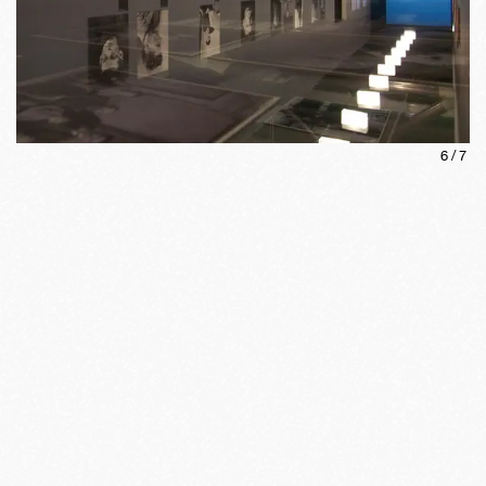
6
/
7