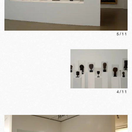
5
/
11
4
/
11