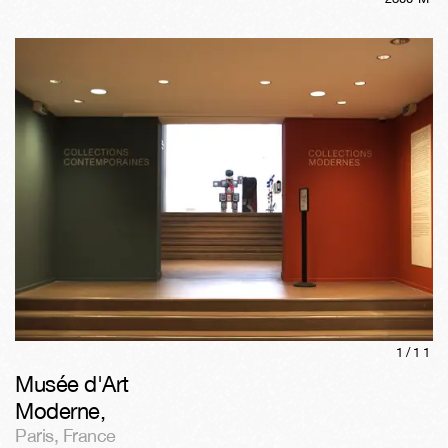
1/
11
Musée d'Art
Moderne
,
Paris
,
France