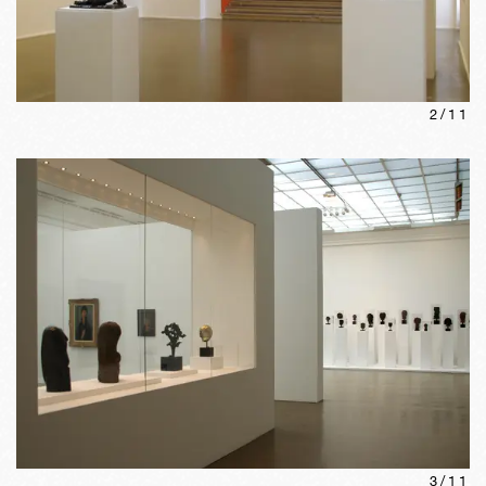
2
/
11
3
/
11