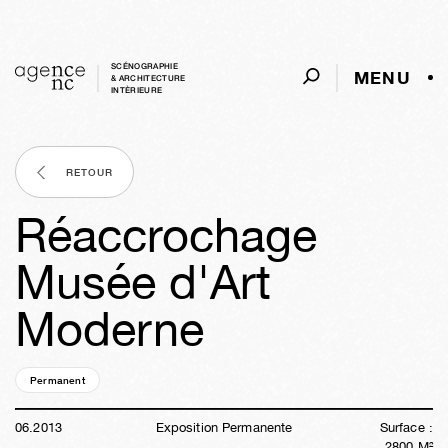
SCÉNOGRAPHIE
MENU
& ARCHITECTURE
INTÈRIEURE
RETOUR
Réaccrochage
Musée d'Art
Moderne
Permanent
13a
11s
06j
13h
10m
32s
06
.
2013
Exposition Permanente
Surface :
2800
M²