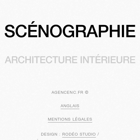
AGENCENC.FR ©
ANGLAIS
MENTIONS LÉGALES
DESIGN :
RODÉO STUDIO
/