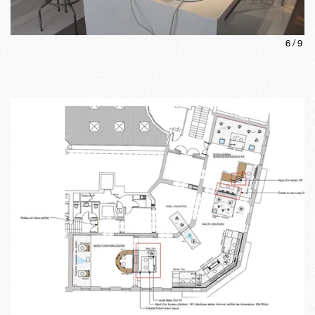
6
/
9