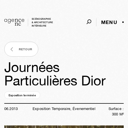
SCÉNOGRAPHIE
MENU
& ARCHITECTURE
INTÈRIEURE
RETOUR
Journées
Particulières Dior
Exposition terminée
13a
12s
14h
38m
12s
06
.
2013
Exposition Temporaire, Évenementiel
Surface :
300
M²