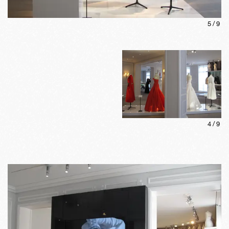
5
/
9
4
/
9