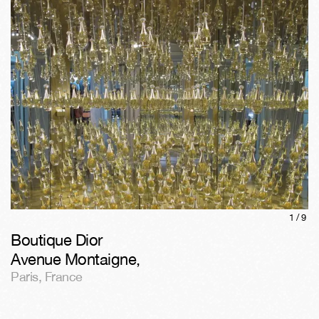
1/
9
Boutique Dior
Avenue Montaigne
,
Paris
,
France