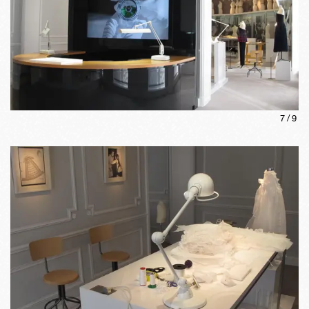
7
/
9