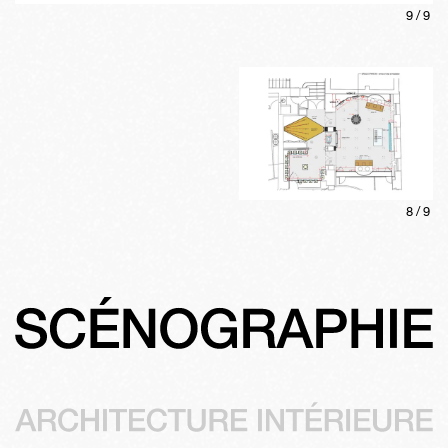
9
/
9
8
/
9