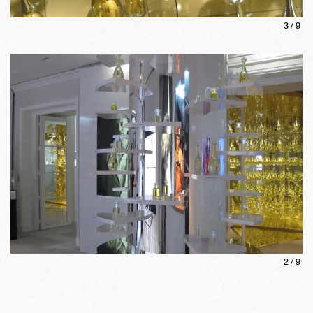
3
/
9
2
/
9