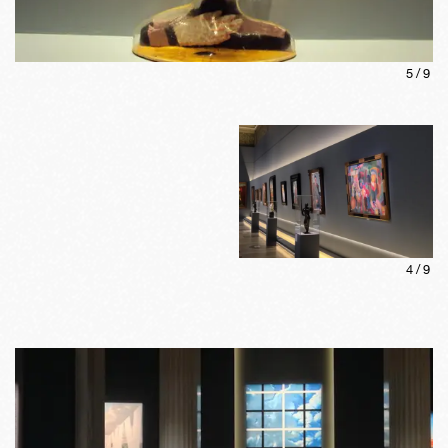
5
/
9
4
/
9