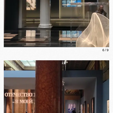
6
/
9