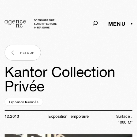
SCÉNOGRAPHIE
MENU
& ARCHITECTURE
INTÈRIEURE
RETOUR
Kantor Collection
Privée
Exposition terminée
12a
37s
04j
20h
48m
36s
12
.
2013
Exposition Temporaire
Surface :
1000
M²