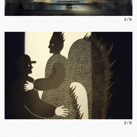
3
/
9
2
/
9