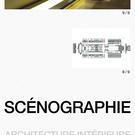
9
/
9
8
/
9