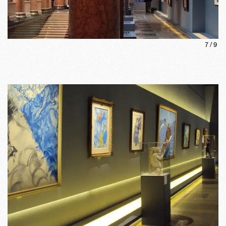
7
/
9