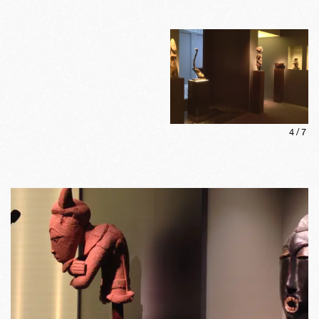
4
/
7