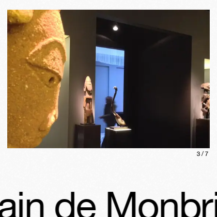
3
/
7
ain de Monbri