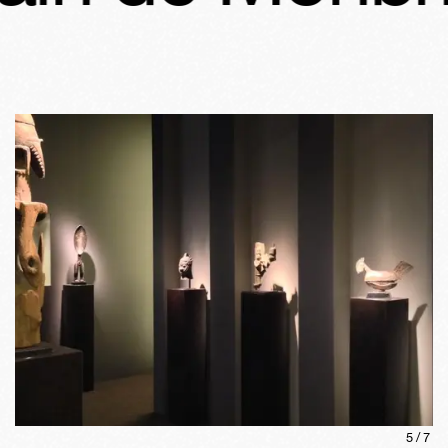
5
/
7