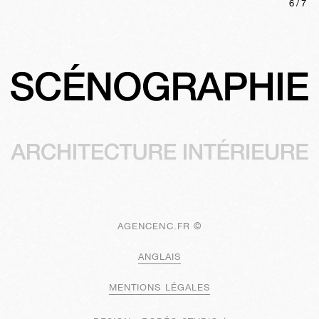
6
/
7
AGENCENC.FR ©
ANGLAIS
MENTIONS LÉGALES