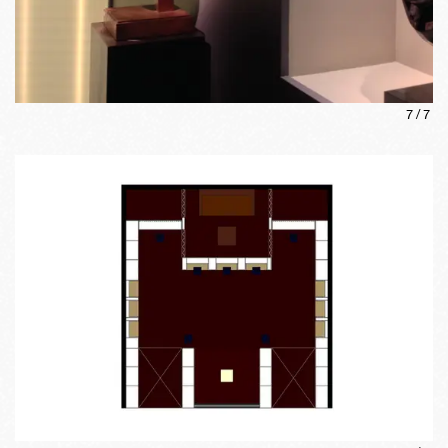
7
/
7