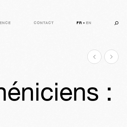
ENCE
CONTACT
FR
EN
éniciens :
43s
01j
08h
43m
17s