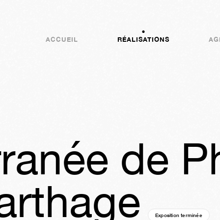
ACCUEIL
RÉALISATIONS
AG
ranée de Ph
arthage
Exposition terminée
18a