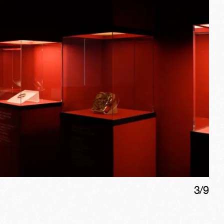
3
/
9