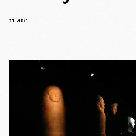
11
.
2007