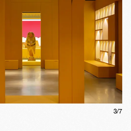
3
/
7