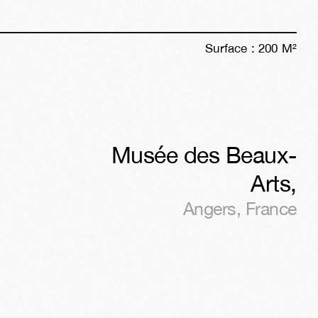
Surface :
200
M²
Musée des Beaux-
Arts
,
Angers
,
France