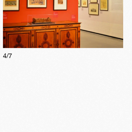
4
/
7