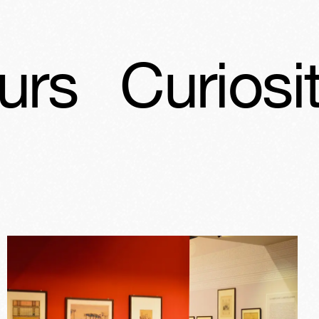
uriosité(s), u