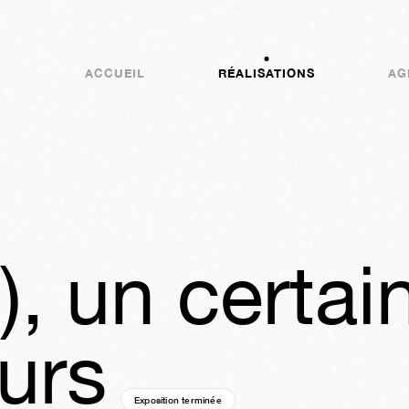
ACCUEIL
RÉALISATIONS
AG
), un certai
eurs
Exposition terminée
11a
24s
04j
14h
44m
31s