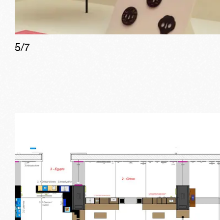
5
/
7