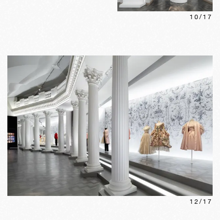
10
/
17
12
/
17