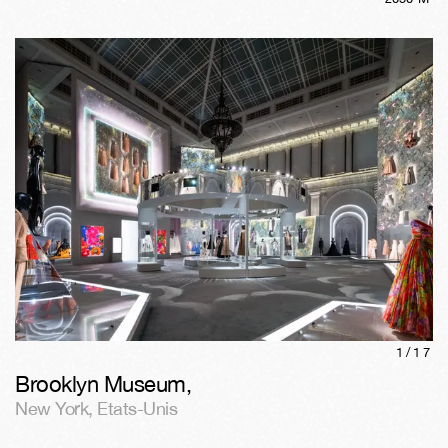
1/
17
Brooklyn Museum
,
New York
,
Etats-Unis