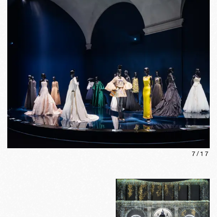
7
/
17