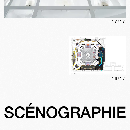
17
/
17
16
/
17