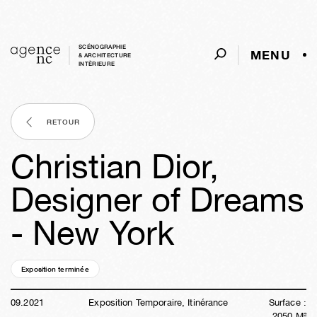
SCÉNOGRAPHIE
MENU
& ARCHITECTURE
INTÈRIEURE
RETOUR
Christian Dior,
Designer of Dreams
- New York
Exposition terminée
04a
48s
04h
20m
15s
09
.
2021
Exposition Temporaire, Itinérance
Surface :
2050
M²