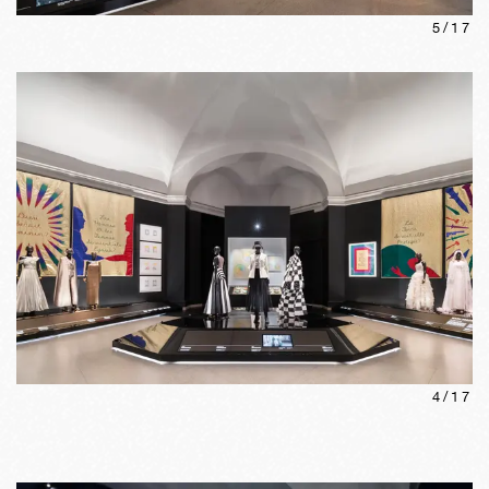
5
/
17
4
/
17