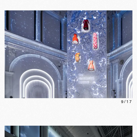
9
/
17