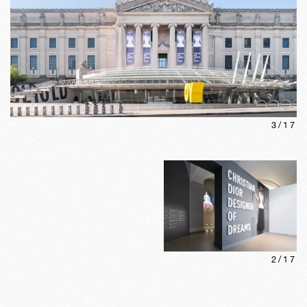
3
/
17
2
/
17