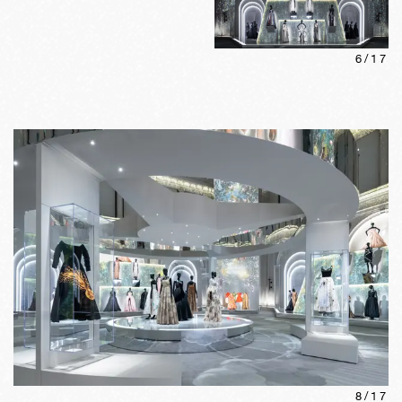
6
/
17
8
/
17