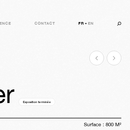
ENCE
CONTACT
FR
EN
er
Exposition terminée
04a
47s
02j
13h
57m
02s
Surface :
800
M²