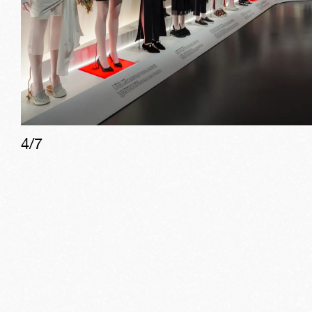
4
/
7