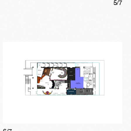
5
/
7