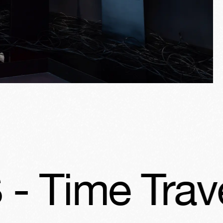
aveller
POR