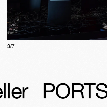
3
/
7
TS - Time Tr