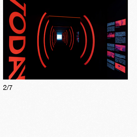
2
/
7