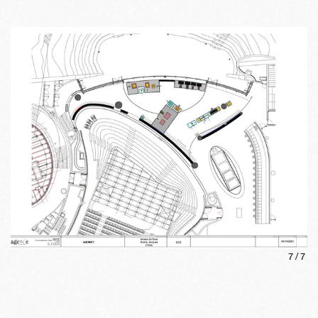
7
/
7