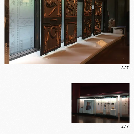
3
/
7
2
/
7