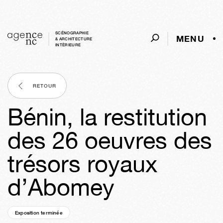
SCÉNOGRAPHIE
MENU
& ARCHITECTURE
INTÈRIEURE
RETOUR
Bénin, la restitution
des 26 oeuvres des
trésors royaux
d’Abomey
Exposition terminée
04a
41s
03j
05h
24m
21s