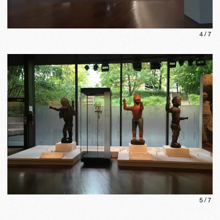
4
/
7
5
/
7