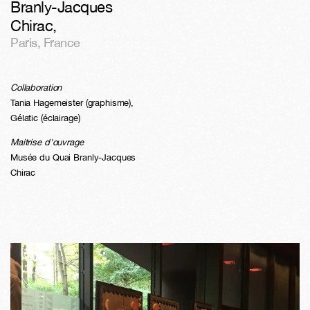
Branly-Jacques
Chirac
,
Paris
,
France
Collaboration
Tania Hagemeister (graphisme),
Gélatic (éclairage)
Maitrise d'ouvrage
Musée du Quai Branly-Jacques
Chirac