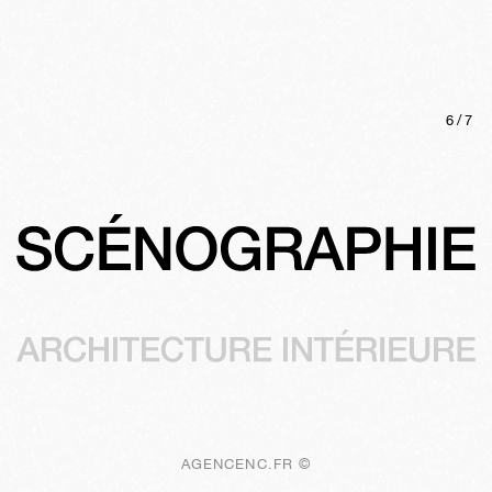
6
/
7
AGENCENC.FR ©