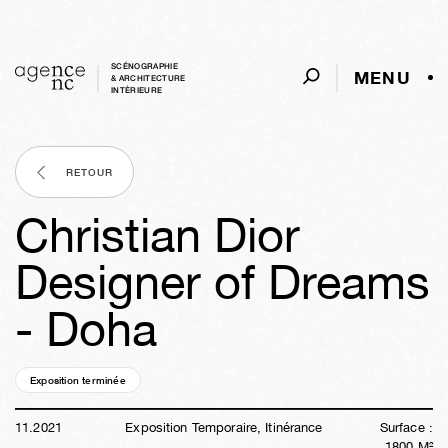
SCÉNOGRAPHIE
MENU
& ARCHITECTURE
INTÈRIEURE
RETOUR
Christian Dior
Designer of Dreams
- Doha
Exposition terminée
04a
40s
01j
51m
40s
11
.
2021
Exposition Temporaire, Itinérance
Surface :
1800
M²