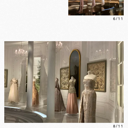
6
/
11
8
/
11