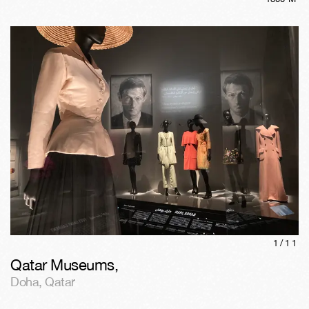
1/
11
Qatar Museums
,
Doha
,
Qatar