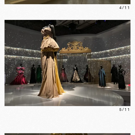
4
/
11
5
/
11