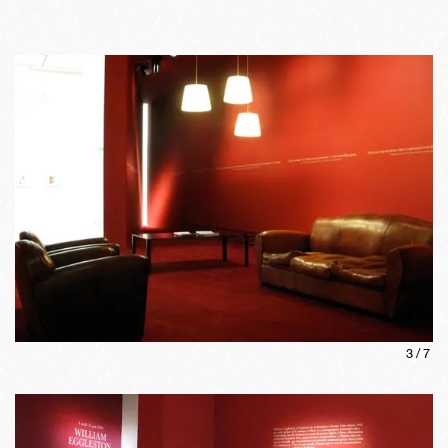
3
/
7