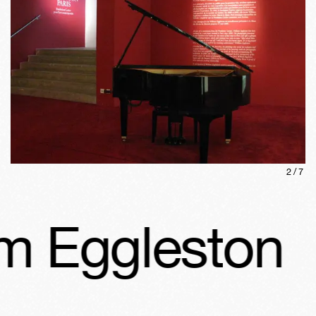
2
/
7
m Eggleston