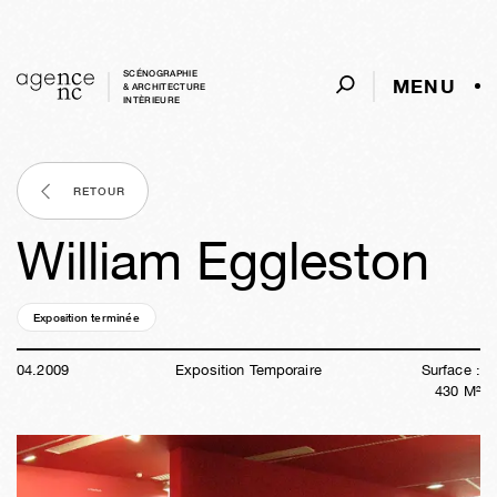
SCÉNOGRAPHIE
MENU
& ARCHITECTURE
INTÈRIEURE
RETOUR
William Eggleston
Exposition terminée
17a
21s
04j
07h
20m
15s
04
.
2009
Exposition Temporaire
Surface :
430
M²