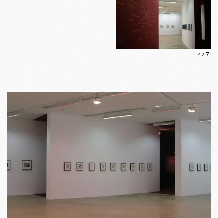
4
/
7