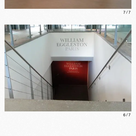
7
/
7
6
/
7