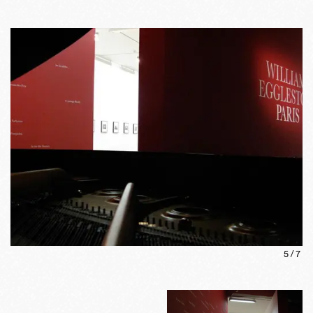
5
/
7