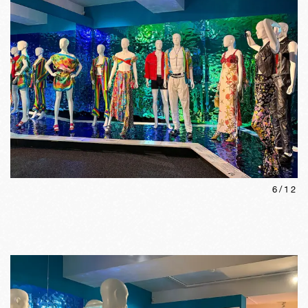
6
/
12