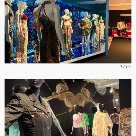
7
/
12