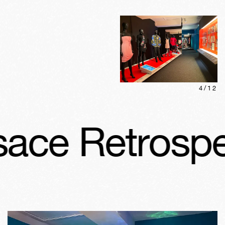
4
/
12
ce Retrospect