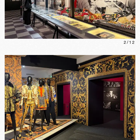
2
/
12