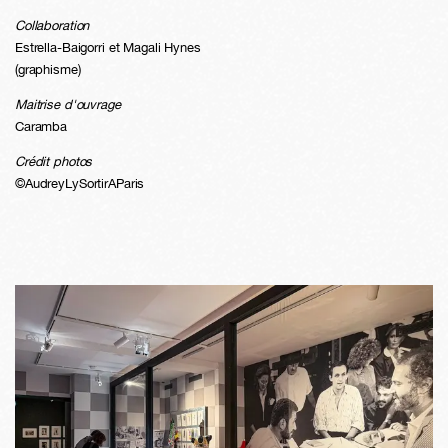
Collaboration
Estrella-Baigorri et Magali Hynes
(graphisme)
Maitrise d'ouvrage
Caramba
Crédit photos
©AudreyLySortirAParis