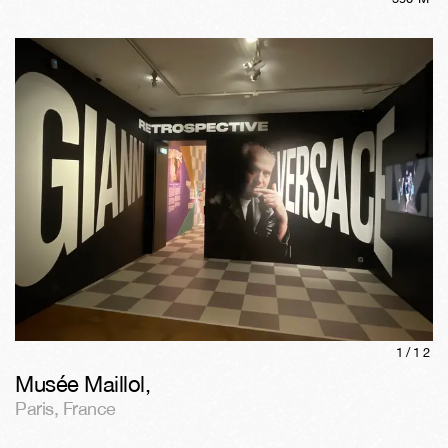
1/
12
Musée Maillol
,
Paris
,
France