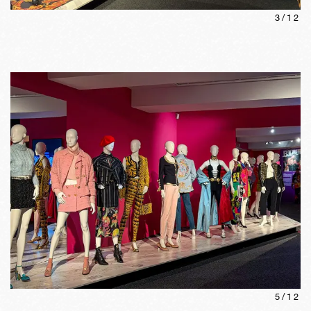
3
/
12
5
/
12