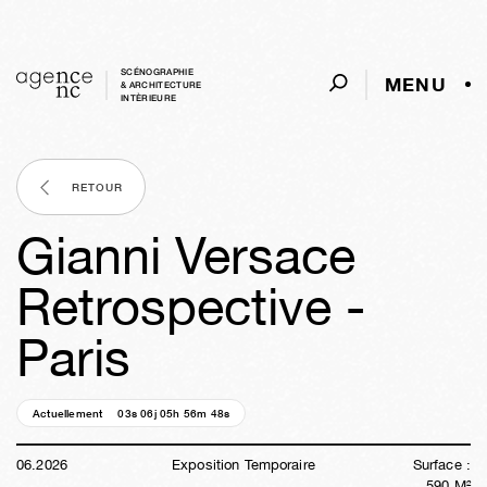
SCÉNOGRAPHIE
MENU
& ARCHITECTURE
INTÈRIEURE
RETOUR
Gianni Versace
Retrospective -
Paris
Actuellement
03s
06j
05h
56m
47s
06
.
2026
Exposition Temporaire
Surface :
590
M²