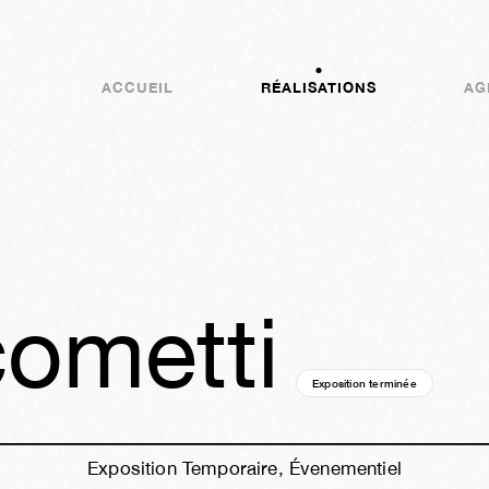
ACCUEIL
RÉALISATIONS
AG
cometti
Exposition terminée
24a
03j
1
Exposition Temporaire, Évenementiel