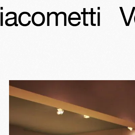
tti
Vente G