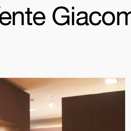
iacometti
V