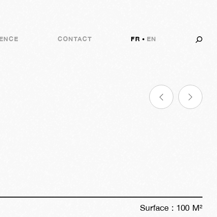
ENCE
CONTACT
FR
EN
5h
56m
03s
Surface :
100
M²