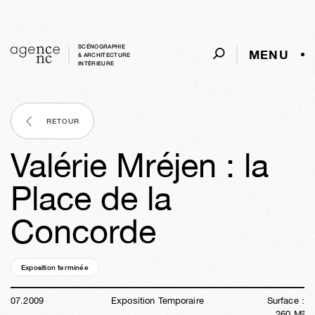
SCÉNOGRAPHIE
MENU
& ARCHITECTURE
INTÈRIEURE
RETOUR
Valérie Mréjen : la
Place de la
Concorde
Exposition terminée
17a
08s
04j
06h
01m
52s
07
.
2009
Exposition Temporaire
Surface :
260
M²