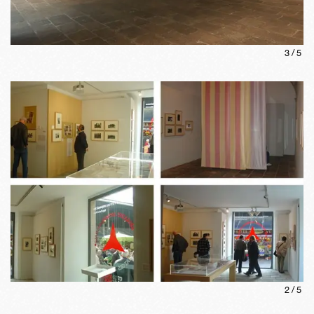
3
/
5
2
/
5