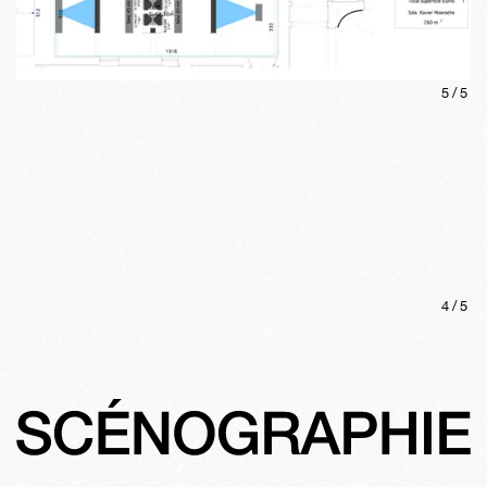
5
/
5
4
/
5