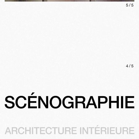
5
/
5
4
/
5