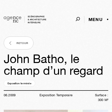
SCÉNOGRAPHIE
MENU
& ARCHITECTURE
INTÈRIEURE
RETOUR
John Batho, le
champ d’un regard
Exposition terminée
17a
12s
03j
04h
47m
23s
06
.
2009
Exposition Temporaire
Surface :
300
M²