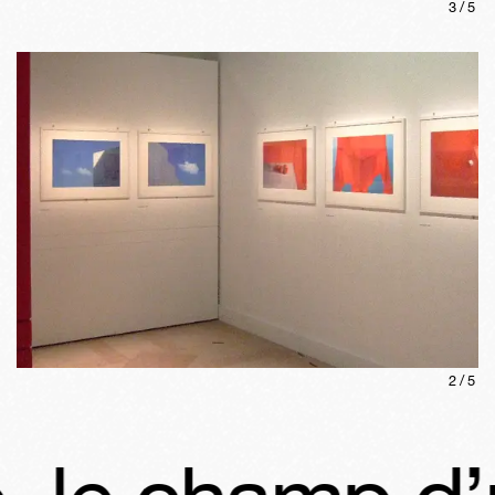
3
/
5
2
/
5