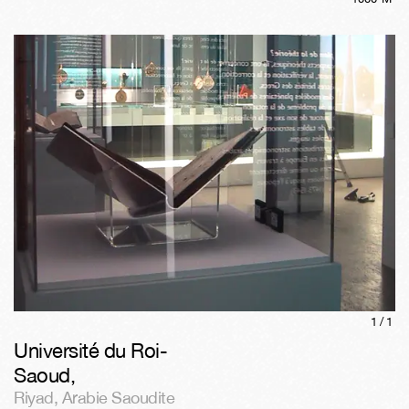
1/
1
Université du Roi-
Saoud
,
Riyad
,
Arabie Saoudite