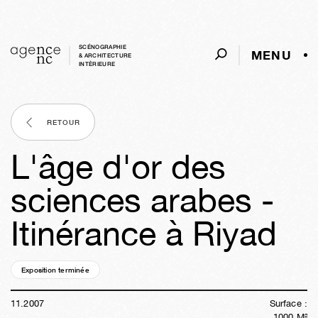
SCÉNOGRAPHIE
MENU
& ARCHITECTURE
INTÈRIEURE
RETOUR
L'âge d'or des
sciences arabes -
Itinérance à Riyad
Exposition terminée
18a
43s
04j
48m
50s
11
.
2007
Surface :
1000
M²