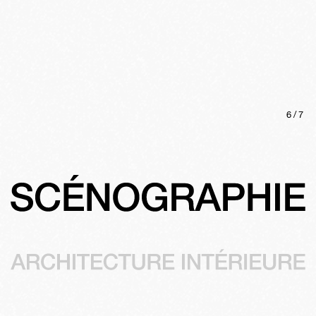
6
/
7