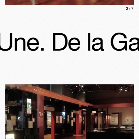
3
/
7
e. De la Gazet