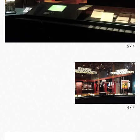
5
/
7
4
/
7