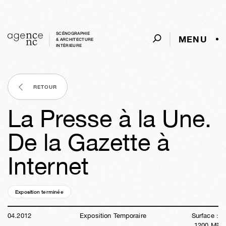
SCÉNOGRAPHIE
MENU
& ARCHITECTURE
INTÈRIEURE
RETOUR
La Presse à la Une.
De la Gazette à
Internet
Exposition terminée
14a
20s
05j
17h
43m
05s
04
.
2012
Exposition Temporaire
Surface :
1200
M²