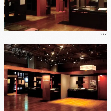
2
/
7