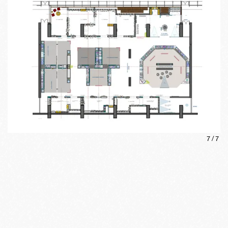
7
/
7