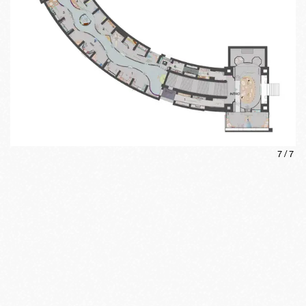
7
/
7