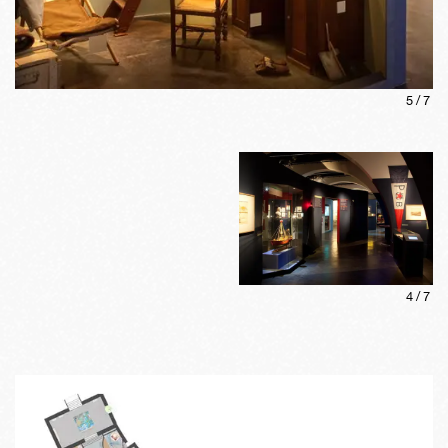
5
/
7
4
/
7