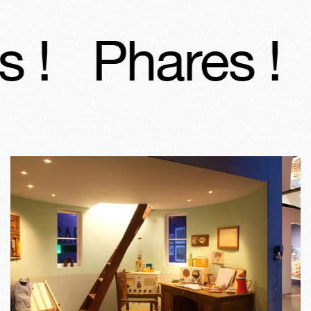
 !
Phares !