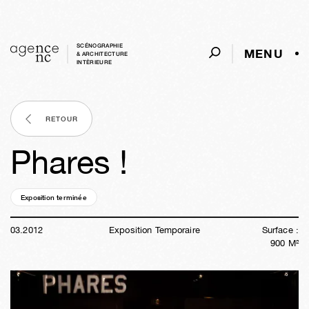
SCÉNOGRAPHIE
MENU
& ARCHITECTURE
INTÈRIEURE
RETOUR
Phares !
Exposition terminée
14a
25s
21h
34m
01s
03
.
2012
Exposition Temporaire
Surface :
900
M²