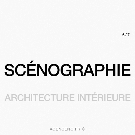
6
/
7
AGENCENC.FR ©