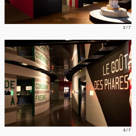
2
/
7
3
/
7