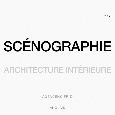
7
/
7
AGENCENC.FR ©
ANGLAIS