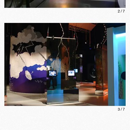
2
/
7
3
/
7