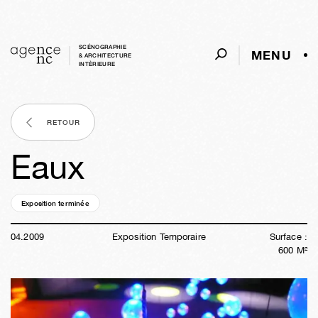
SCÉNOGRAPHIE
MENU
& ARCHITECTURE
INTÈRIEURE
RETOUR
Eaux
Exposition terminée
17a
21s
02j
07h
34m
26s
04
.
2009
Exposition Temporaire
Surface :
600
M²