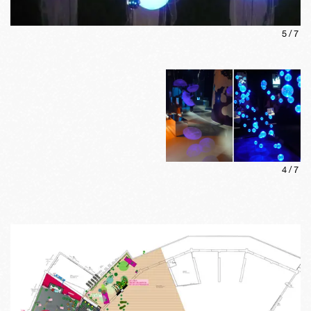
5
/
7
4
/
7