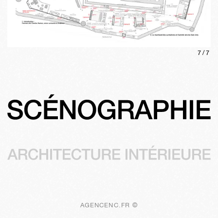
7
/
7
AGENCENC.FR ©