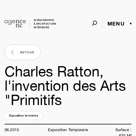
SCÉNOGRAPHIE
MENU
& ARCHITECTURE
INTÈRIEURE
RETOUR
Charles Ratton,
l'invention des Arts
"Primitifs
Exposition terminée
13a
12s
01j
07h
21m
06
.
2013
Exposition Temporaire
Surface :
670
M²