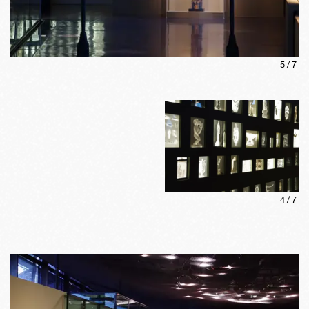
5
/
7
4
/
7