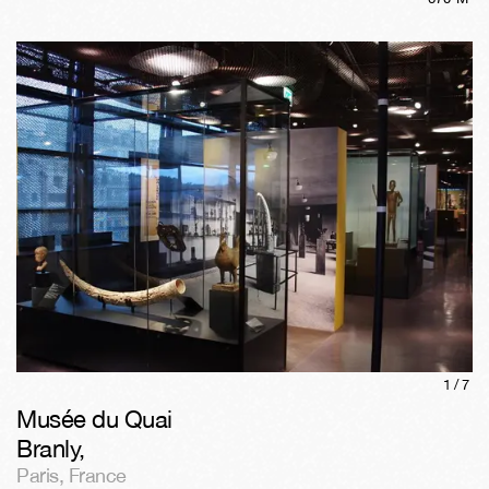
1/
7
Musée du Quai
Branly
,
Paris
,
France