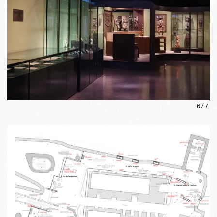
6
/
7