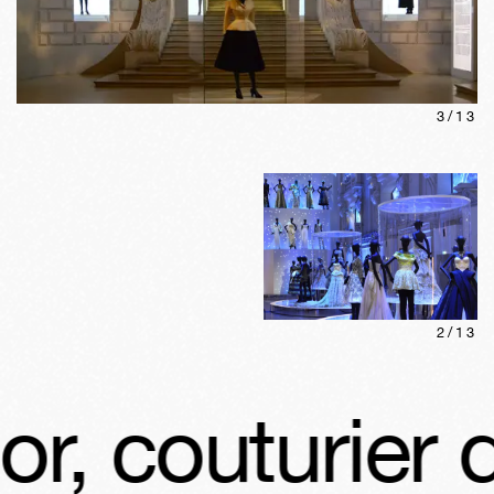
3
/
13
2
/
13
 couturier du 