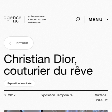
SCÉNOGRAPHIE
MENU
& ARCHITECTURE
INTÈRIEURE
RETOUR
Christian Dior,
couturier du rêve
Exposition terminée
09a
14s
01j
03h
28m
04s
05
.
2017
Exposition Temporaire
Surface :
2000
M²