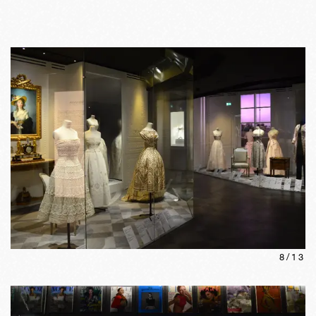
8
/
13