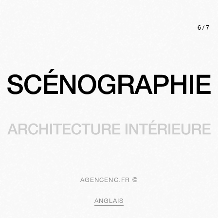
6
/
7
AGENCENC.FR ©
ANGLAIS