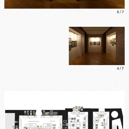
5
/
7
4
/
7