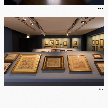
2
/
7
3
/
7