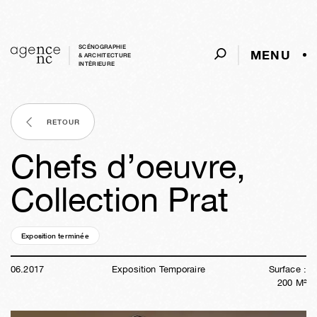
SCÉNOGRAPHIE
MENU
& ARCHITECTURE
INTÈRIEURE
RETOUR
Chefs d’oeuvre,
Collection Prat
Exposition terminée
09a
11s
18h
40m
39s
06
.
2017
Exposition Temporaire
Surface :
200
M²