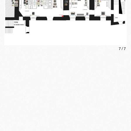
7
/
7