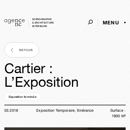
SCÉNOGRAPHIE
MENU
& ARCHITECTURE
INTÈRIEURE
RETOUR
Cartier :
L’Exposition
Exposition terminée
08a
24s
02j
04h
38m
30s
03
.
2018
Exposition Temporaire, Itinérance
Surface :
1800
M²