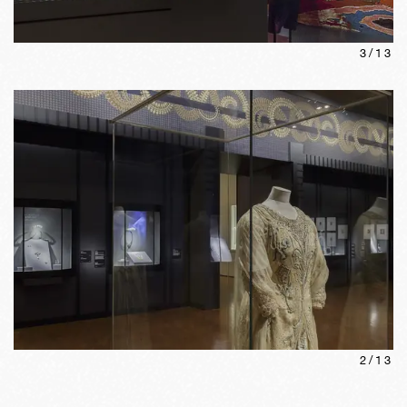
3
/
13
2
/
13