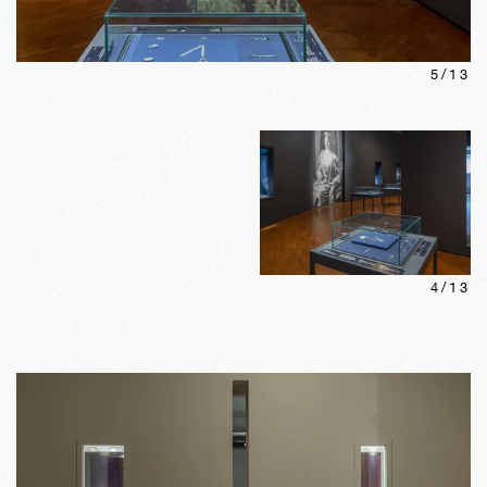
5
/
13
4
/
13