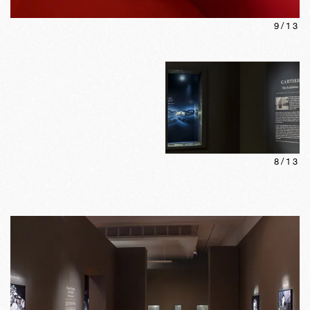
9
/
13
8
/
13