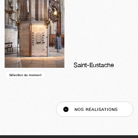
Saint-Eustache
Sélection du moment
42s
04j
19h
01m
51s
NOS RÉALISATIONS