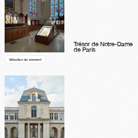
Trésor de Notre-Dame
de Paris
Sélection du moment
01a
34s
06j
18h
01m
51s