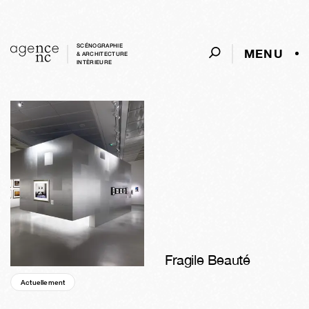
SCÉNOGRAPHIE
MENU
& ARCHITECTURE
INTÈRIEURE
Fragile Beauté
Actuellement
07s
01j
04h
58m
03s