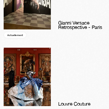
Gianni Versace
Retrospective - Paris
Actuellement
04s
01j
04h
58m
03s
Louvre Couture