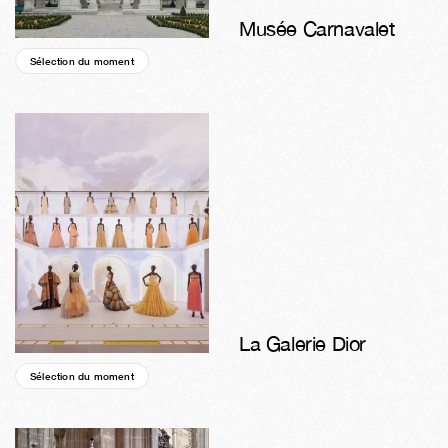
Musée Carnavalet
Sélection du moment
05a
14s
06j
08h
01m
51s
La Galerie Dior
Sélection du moment
04a
22s
02j
18h
01m
51s