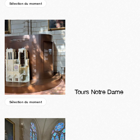
Sélection du moment
01a
28s
18h
01m
51s
Tours Notre Dame
Sélection du moment
45s
06j
19h
01m
51s