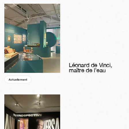
Léonard de Vinci,
maître de l’eau
Actuellement
05s
01j
04h
58m
03s