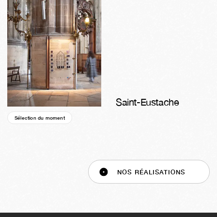
Saint-Eustache
Sélection du moment
42s
03j
04h
56m
25s
NOS RÉALISATIONS