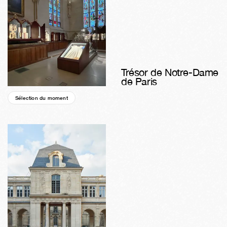
Trésor de Notre-Dame
de Paris
Sélection du moment
01a
34s
05j
03h
56m
25s