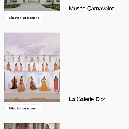
Musée Carnavalet
Sélection du moment
05a
14s
04j
17h
56m
25s
La Galerie Dior
Sélection du moment
04a
22s
01j
03h
56m
25s