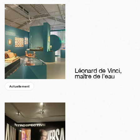
Léonard de Vinci,
maître de l’eau
Actuellement
05s
02j
19h
03m
29s