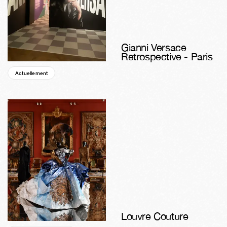
Gianni Versace
Retrospective - Paris
Actuellement
04s
02j
19h
03m
29s
Louvre Couture