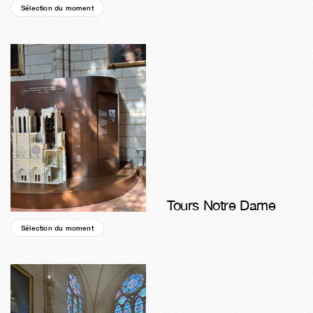
Sélection du moment
01a
27s
06j
03h
56m
25s
Tours Notre Dame
Sélection du moment
45s
05j
04h
56m
25s