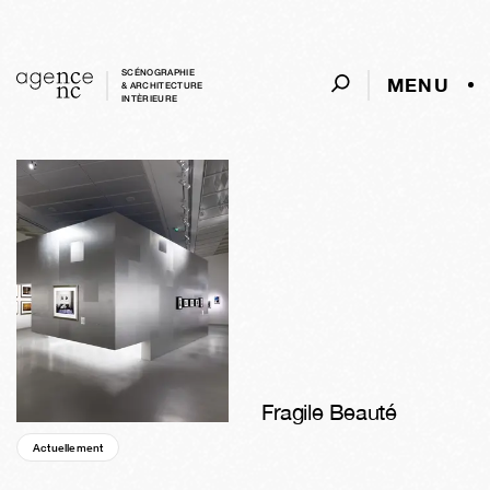
SCÉNOGRAPHIE
MENU
& ARCHITECTURE
INTÈRIEURE
Fragile Beauté
Actuellement
07s
02j
19h
03m
29s