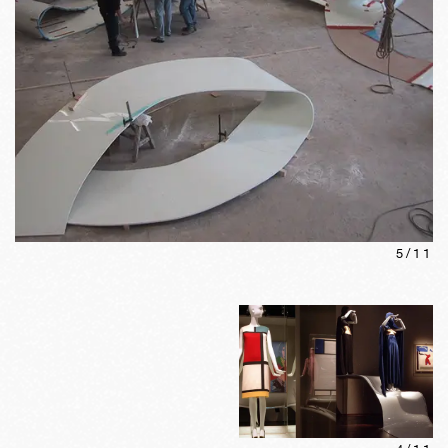
5
/
11