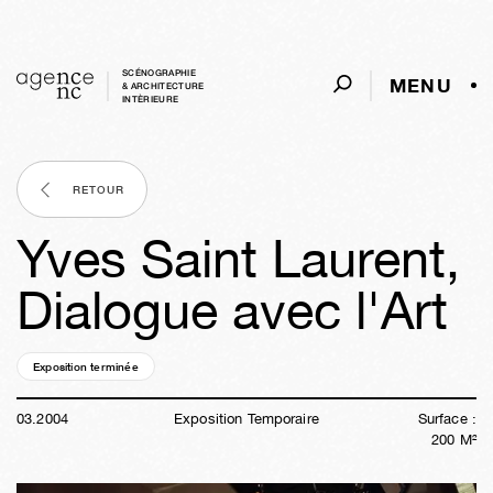
SCÉNOGRAPHIE
MENU
& ARCHITECTURE
INTÈRIEURE
RETOUR
Yves Saint Laurent,
Dialogue avec l'Art
Exposition terminée
22a
26s
06j
18h
26m
28s
03
.
2004
Exposition Temporaire
Surface :
200
M²