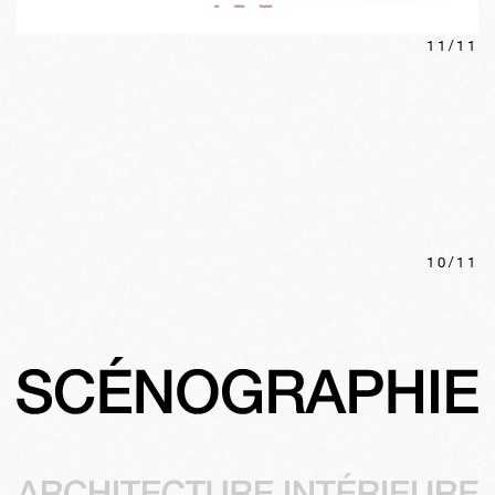
11
/
11
10
/
11