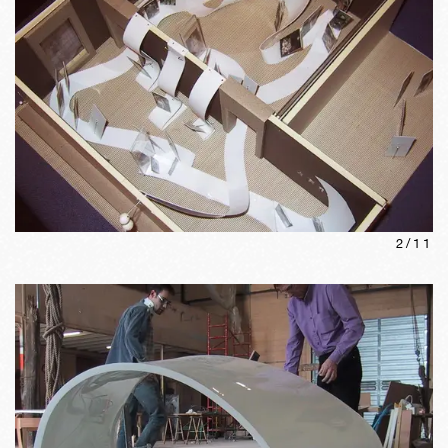
2
/
11