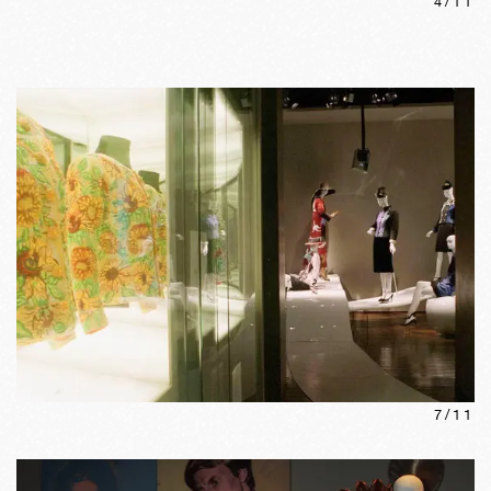
4
/
11
7
/
11