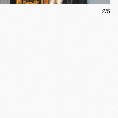
2
/
5