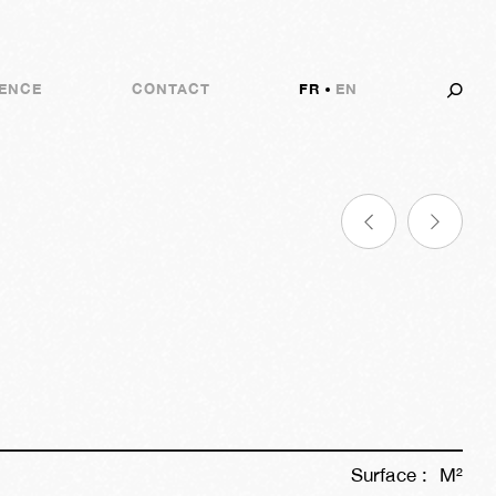
ENCE
CONTACT
FR
EN
s
02j
08h
10m
29s
Surface :
M²