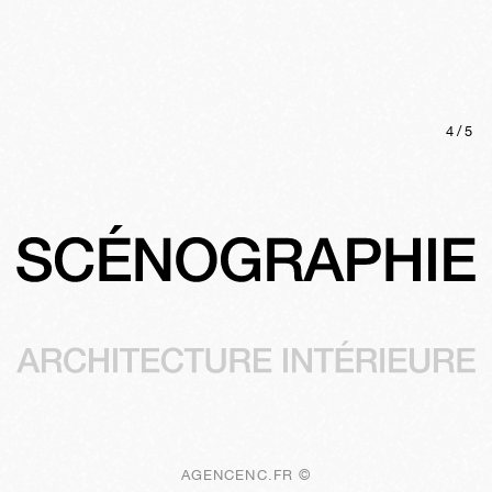
4
/
5
AGENCENC.FR ©