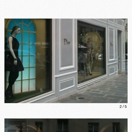
2
/
5