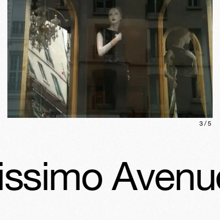
3
/
5
rissimo Avenu