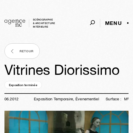
SCÉNOGRAPHIE
MENU
& ARCHITECTURE
INTÈRIEURE
RETOUR
Vitrines Diorissimo
Exposition terminée
14a
12s
10h
53m
34s
06
.
2012
Exposition Temporaire, Évenementiel
Surface :
M²