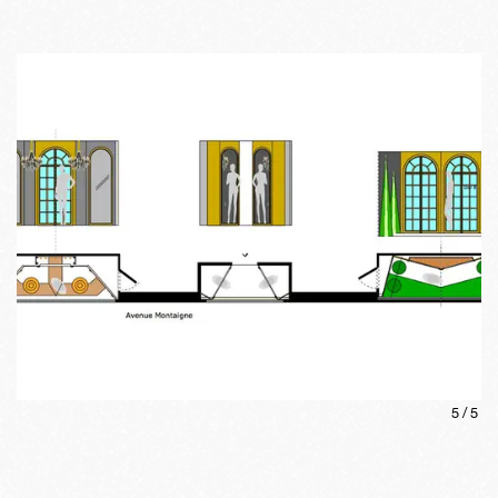
5
/
5